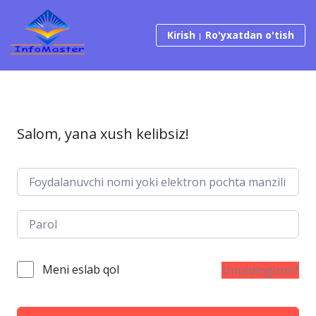
Tarkibga o‘tish
Kirish
Ro'yxatdan o'tish
Salom, yana xush kelibsiz!
Meni eslab qol
Unutdingizmi?