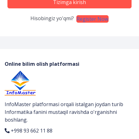
Tizimga kirish
Hisobingiz yo'qmi?
Register Now
Online bilim olish platformasi
InfoMaster platformasi orqali istalgan joydan turib
Informatika fanini mustaqil ravishda o'rganishni
boshlang.
+998 93 662 11 88