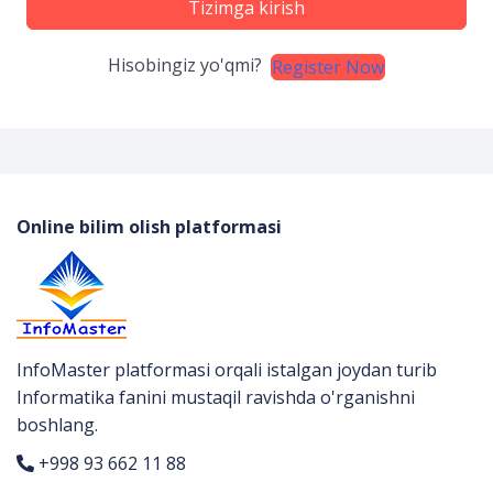
Tizimga kirish
Hisobingiz yo'qmi?
Register Now
Online bilim olish platformasi
InfoMaster platformasi orqali istalgan joydan turib
Informatika fanini mustaqil ravishda o'rganishni
boshlang.
+998 93 662 11 88