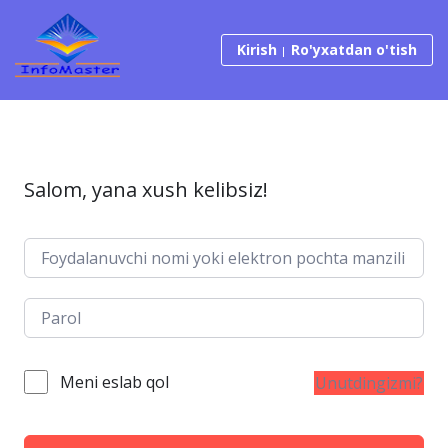
Tarkibga o‘tish
Kirish
Ro'yxatdan o'tish
Salom, yana xush kelibsiz!
Meni eslab qol
Unutdingizmi?