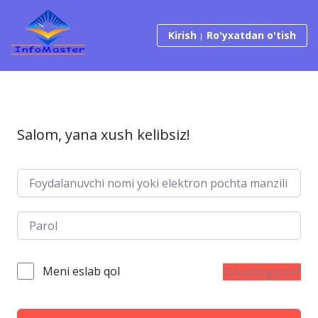
Tarkibga o‘tish
Kirish
Ro'yxatdan o'tish
Salom, yana xush kelibsiz!
Meni eslab qol
Unutdingizmi?