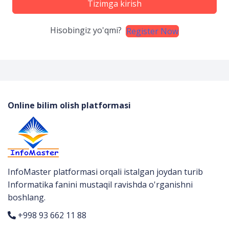
Tizimga kirish
Hisobingiz yo'qmi?
Register Now
Online bilim olish platformasi
InfoMaster platformasi orqali istalgan joydan turib
Informatika fanini mustaqil ravishda o'rganishni
boshlang.
+998 93 662 11 88