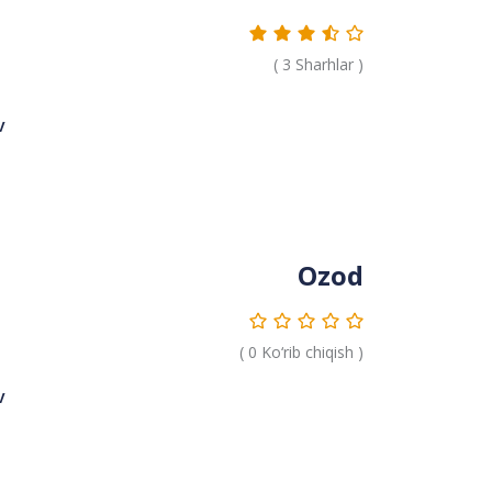
(
3
Sharhlar )
v
Ozod
(
0
Ko‘rib chiqish )
v