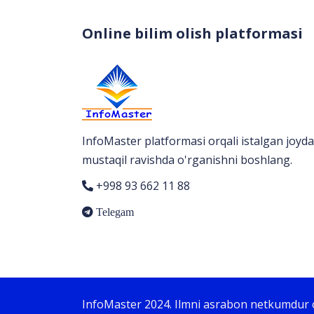
Online bilim olish platformasi
InfoMaster platformasi orqali istalgan joyda
mustaqil ravishda o'rganishni boshlang.
+998 93 662 11 88
Telegam
InfoMaster 2024. Ilmni asrabon netkumdur 