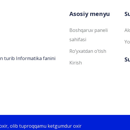
Asosiy menyu
S
Boshqaruv paneli
Al
sahifasi
Yo
Ro’yxatdan o’tish
n turib Informatika fanini
S
Kirish
oxir, olib tuproqqamu ketgumdur oxir