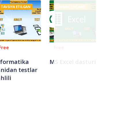
TAVSIYA ETILGAN
TAVSIYA ETILGAN
Free
Free
nformatika
MS Excel dasturi
anidan testlar
hlili