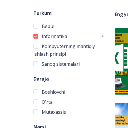
Turkum
Eng y
Bepul
Informatika
Kompyuterning mantiqiy
ishlash prinsipi
Sanoq sistemalari
Daraja
Boshlovchi
O'rta
Mutaxassis
Narxi