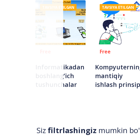
TAVSIYA ETILGAN
TAVSIYA ETILGAN
Free
Free
Informatikadan
Kompyuternin
boshlang’ich
mantiqiy
tushunchalar
ishlash prinsip
Siz
filtrlashingiz
mumkin bo'l