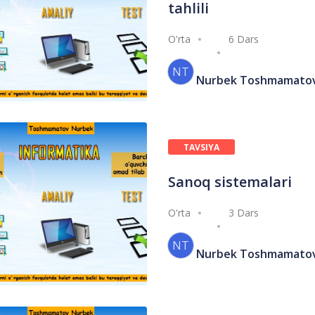
tahlili
O'rta
6 Dars
NT
Nurbek Toshmamato
TAVSIYA
ETILGAN
Sanoq sistemalari
O'rta
3 Dars
NT
Nurbek Toshmamato