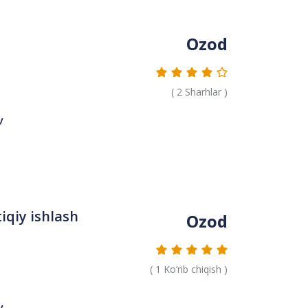
Ozod
(
2
Sharhlar )
v
qiy ishlash
Ozod
(
1
Ko‘rib chiqish )
v