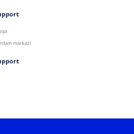
upport
oqa
rdam markazi
upport