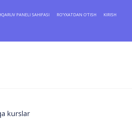
QARUV PANELI SAHIFASI
RO’YXATDAN O’TISH
KIRISH
a kurslar