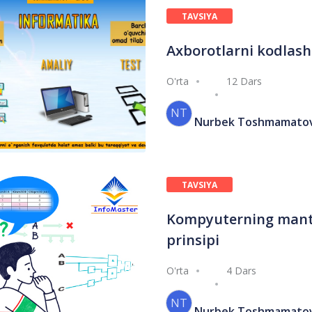
TAVSIYA
ETILGAN
Axborotlarni kodlash
O'rta
12 Dars
NT
Nurbek Toshmamato
TAVSIYA
ETILGAN
Kompyuterning manti
prinsipi
O'rta
4 Dars
NT
Nurbek Toshmamato