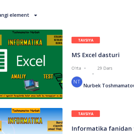
angi element
TAVSIYA
ETILGAN
MS Excel dasturi
O'rta
29 Dars
NT
Nurbek Toshmamato
TAVSIYA
ETILGAN
Informatika fanidan 