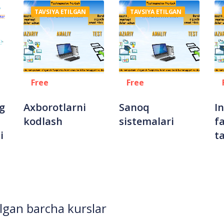
TAVSIYA ETILGAN
TAVSIYA ETILGAN
Free
Free
g
Axborotlarni
Sanoq
I
kodlash
sistemalari
f
i
ta
gan barcha kurslar