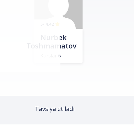
/5
4.42
Nurbek
Toshmamatov
Kurslar
6
Tavsiya etiladi