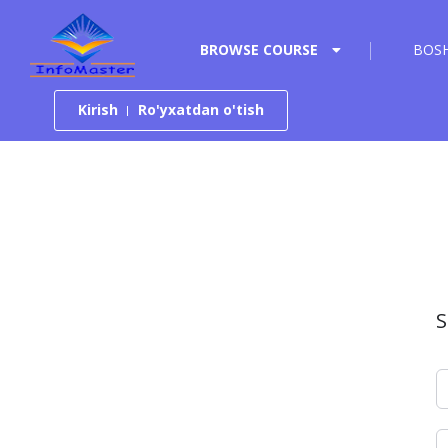
Tarkibga o‘tish
BROWSE COURSE
BOSH
Kirish
Ro'yxatdan o'tish
S