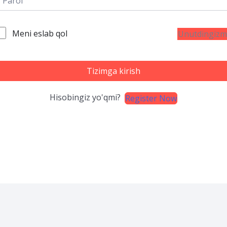
Meni eslab qol
Unutdingizm
Tizimga kirish
Hisobingiz yo'qmi?
Register Now