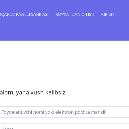
QARUV PANELI SAHIFASI
RO’YXATDAN O’TISH
KIRISH
alom, yana xush kelibsiz!