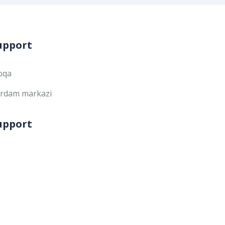
upport
oqa
rdam markazi
upport