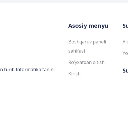
Asosiy menyu
S
Boshqaruv paneli
Al
sahifasi
Yo
Ro’yxatdan o’tish
n turib Informatika fanini
S
Kirish