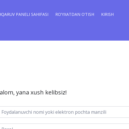
QARUV PANELI SAHIFASI
RO’YXATDAN O’TISH
KIRISH
alom, yana xush kelibsiz!