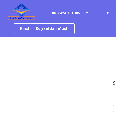
Tarkibga o‘tish
BROWSE COURSE
BOSH
Kirish
Ro'yxatdan o'tish
S