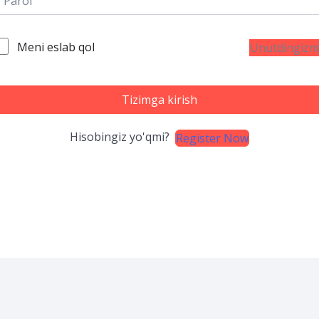
Meni eslab qol
Unutdingizm
Tizimga kirish
Hisobingiz yo'qmi?
Register Now