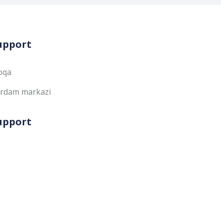
upport
oqa
rdam markazi
upport