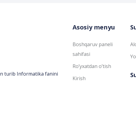
Asosiy menyu
S
Boshqaruv paneli
Al
sahifasi
Yo
Ro’yxatdan o’tish
n turib Informatika fanini
S
Kirish