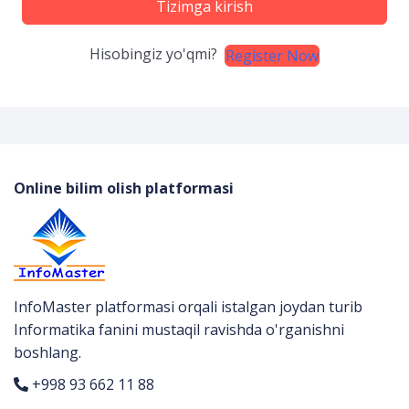
Tizimga kirish
Hisobingiz yo'qmi?
Register Now
Online bilim olish platformasi
InfoMaster platformasi orqali istalgan joydan turib
Informatika fanini mustaqil ravishda o'rganishni
boshlang.
+998 93 662 11 88