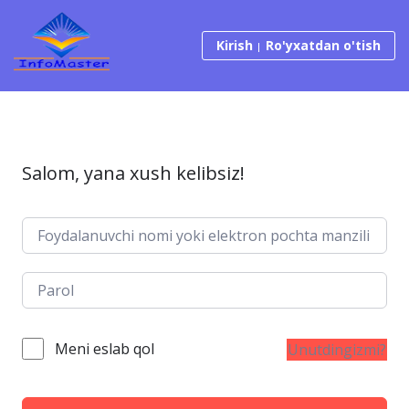
Tarkibga o‘tish
Kirish
Ro'yxatdan o'tish
Salom, yana xush kelibsiz!
Meni eslab qol
Unutdingizmi?