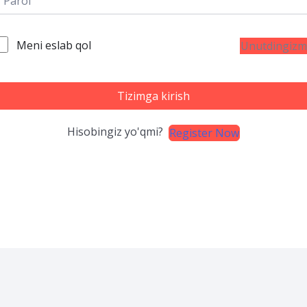
Meni eslab qol
Unutdingizm
Tizimga kirish
Hisobingiz yo'qmi?
Register Now