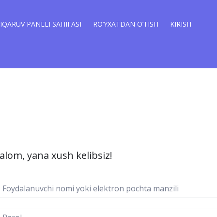
QARUV PANELI SAHIFASI
RO’YXATDAN O’TISH
KIRISH
alom, yana xush kelibsiz!