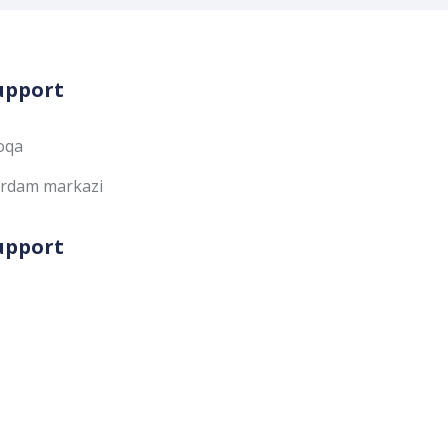
upport
oqa
rdam markazi
upport