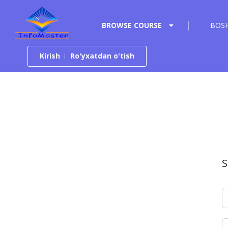
Tarkibga o‘tish
BROWSE COURSE
BOSH
Kirish
Ro'yxatdan o'tish
S