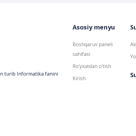
Asosiy menyu
S
Boshqaruv paneli
Al
sahifasi
Yo
Ro’yxatdan o’tish
n turib Informatika fanini
S
Kirish