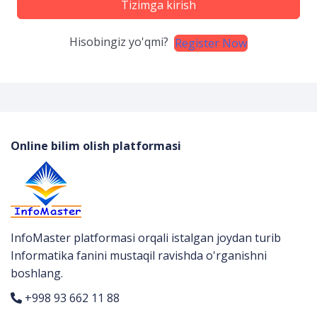
Tizimga kirish
Hisobingiz yo'qmi?
Register Now
Online bilim olish platformasi
InfoMaster platformasi orqali istalgan joydan turib
Informatika fanini mustaqil ravishda o'rganishni
boshlang.
+998 93 662 11 88