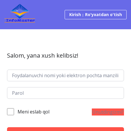
Tarkibga o‘tish
Kirish
Ro'yxatdan o'tish
Salom, yana xush kelibsiz!
Meni eslab qol
Unutdingizmi?