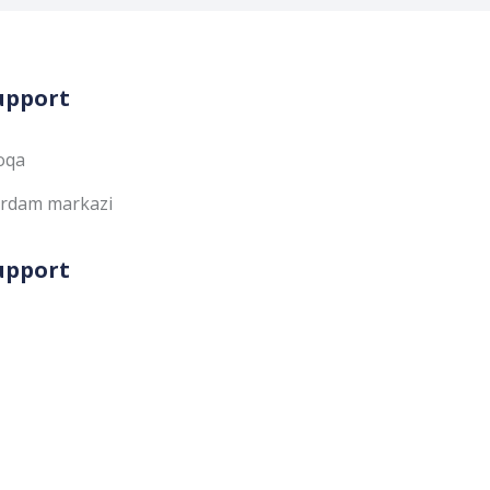
upport
oqa
rdam markazi
upport