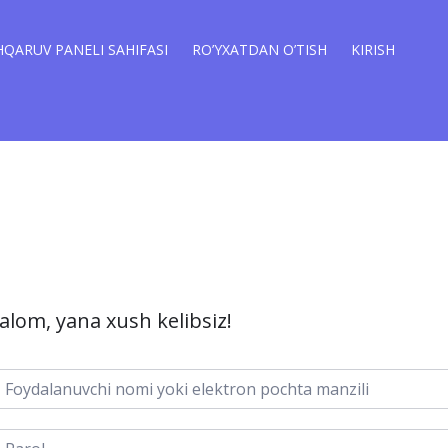
QARUV PANELI SAHIFASI
RO’YXATDAN O’TISH
KIRISH
alom, yana xush kelibsiz!