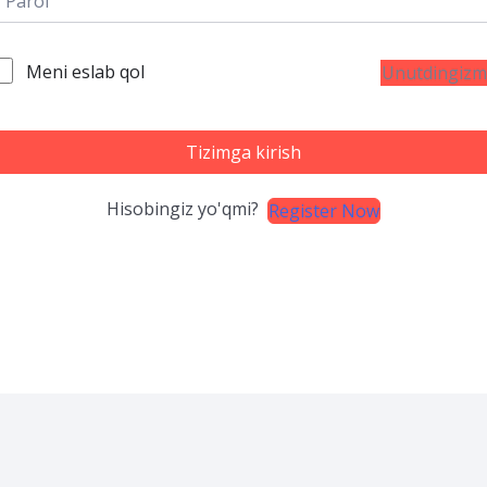
Meni eslab qol
Unutdingizm
Tizimga kirish
Hisobingiz yo'qmi?
Register Now