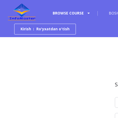
Tarkibga o‘tish
BROWSE COURSE
BOSH
Kirish
Ro'yxatdan o'tish
S