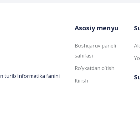
Asosiy menyu
S
Boshqaruv paneli
Al
sahifasi
Yo
Ro’yxatdan o’tish
n turib Informatika fanini
S
Kirish