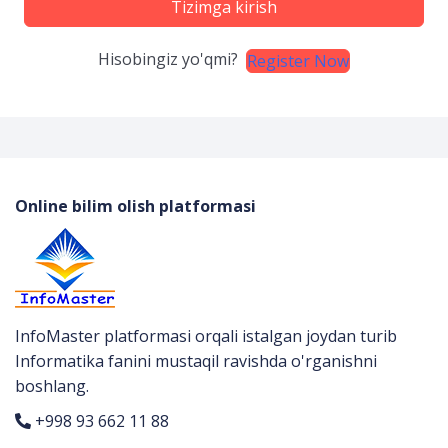
Tizimga kirish
Hisobingiz yo'qmi?
Register Now
Online bilim olish platformasi
InfoMaster platformasi orqali istalgan joydan turib
Informatika fanini mustaqil ravishda o'rganishni
boshlang.
+998 93 662 11 88