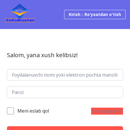
Tarkibga o‘tish
Kirish
Ro'yxatdan o'tish
Salom, yana xush kelibsiz!
Meni eslab qol
Unutdingizmi?