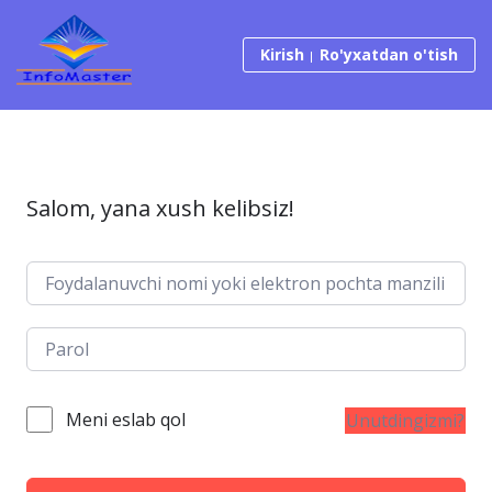
Tarkibga o‘tish
Kirish
Ro'yxatdan o'tish
Salom, yana xush kelibsiz!
Meni eslab qol
Unutdingizmi?