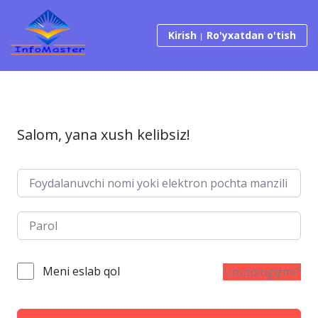
Tarkibga o‘tish
Kirish
Ro'yxatdan o'tish
Salom, yana xush kelibsiz!
Meni eslab qol
Unutdingizmi?