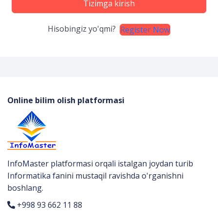
Tizimga kirish
Hisobingiz yo'qmi?
Register Now
Online bilim olish platformasi
InfoMaster platformasi orqali istalgan joydan turib
Informatika fanini mustaqil ravishda o'rganishni
boshlang.
+998 93 662 11 88