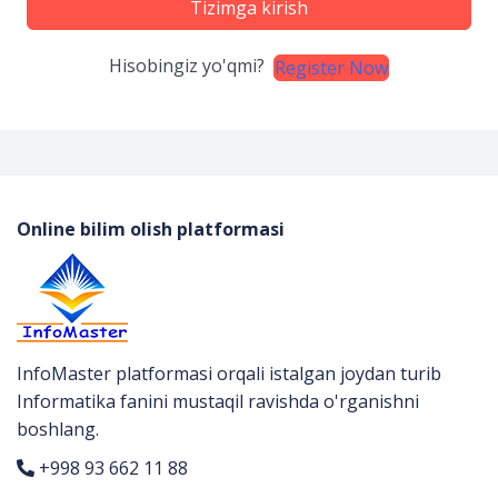
Tizimga kirish
Hisobingiz yo'qmi?
Register Now
Online bilim olish platformasi
InfoMaster platformasi orqali istalgan joydan turib
Informatika fanini mustaqil ravishda o'rganishni
boshlang.
+998 93 662 11 88