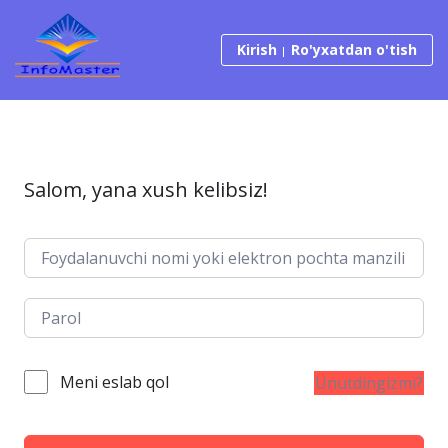
Tarkibga o‘tish
Kirish
Ro'yxatdan o'tish
Salom, yana xush kelibsiz!
Meni eslab qol
Unutdingizmi?