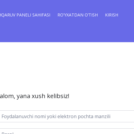
QARUV PANELI SAHIFASI
RO’YXATDAN O’TISH
KIRISH
alom, yana xush kelibsiz!