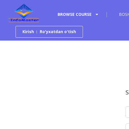
Tarkibga o‘tish
BROWSE COURSE
BOSH
Kirish
Ro'yxatdan o'tish
S