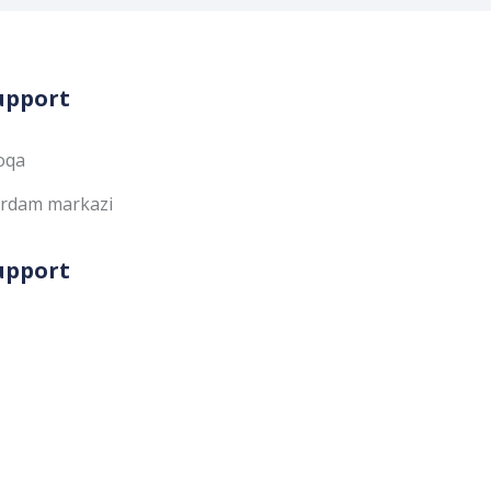
upport
oqa
rdam markazi
upport