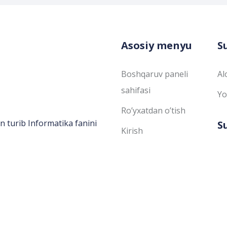
Asosiy menyu
S
Boshqaruv paneli
Al
sahifasi
Yo
Ro’yxatdan o’tish
n turib Informatika fanini
S
Kirish