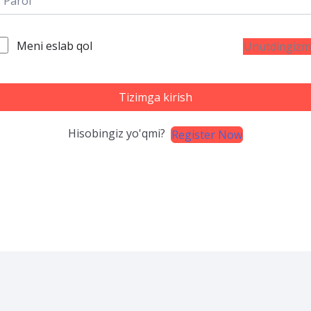
Meni eslab qol
Unutdingizm
Tizimga kirish
Hisobingiz yo'qmi?
Register Now