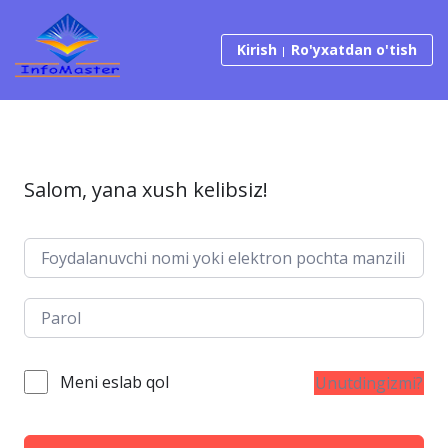
Tarkibga o‘tish
Kirish
Ro'yxatdan o'tish
Salom, yana xush kelibsiz!
Meni eslab qol
Unutdingizmi?