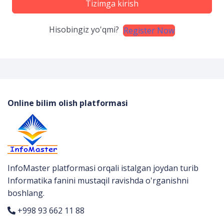
Tizimga kirish
Hisobingiz yo'qmi?
Register Now
Online bilim olish platformasi
InfoMaster platformasi orqali istalgan joydan turib
Informatika fanini mustaqil ravishda o'rganishni
boshlang.
+998 93 662 11 88