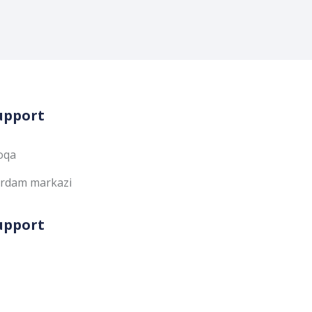
upport
oqa
rdam markazi
upport