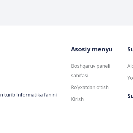
Asosiy menyu
S
Boshqaruv paneli
Al
sahifasi
Yo
Ro’yxatdan o’tish
n turib Informatika fanini
S
Kirish