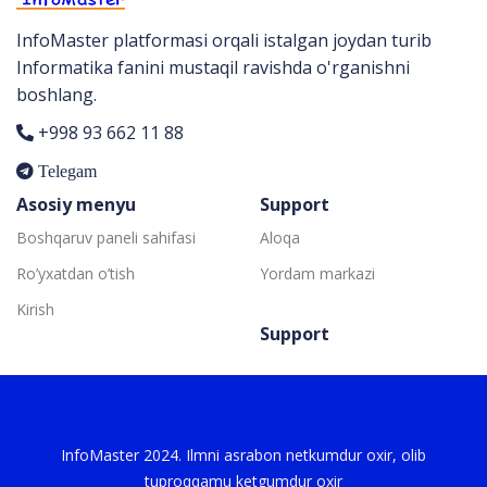
InfoMaster platformasi orqali istalgan joydan turib
Informatika fanini mustaqil ravishda o'rganishni
boshlang.
+998 93 662 11 88
Telegam
Asosiy menyu
Support
Boshqaruv paneli sahifasi
Aloqa
Ro’yxatdan o’tish
Yordam markazi
Kirish
Support
InfoMaster 2024. Ilmni asrabon netkumdur oxir, olib
tuproqqamu ketgumdur oxir