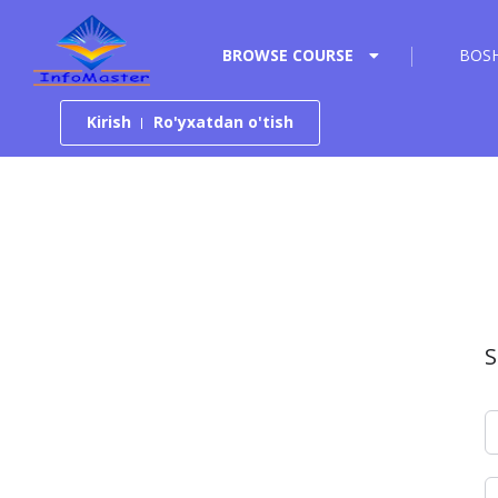
Tarkibga o‘tish
BROWSE COURSE
BOSH
Kirish
Ro'yxatdan o'tish
S