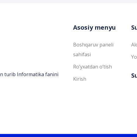
Asosiy menyu
S
Boshqaruv paneli
Al
sahifasi
Yo
Ro’yxatdan o’tish
n turib Informatika fanini
S
Kirish