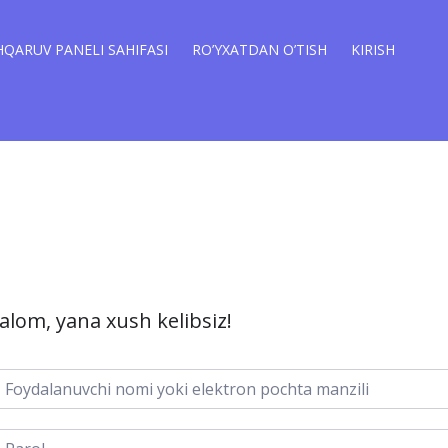
QARUV PANELI SAHIFASI
RO’YXATDAN O’TISH
KIRISH
alom, yana xush kelibsiz!