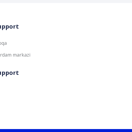
upport
oqa
rdam markazi
upport