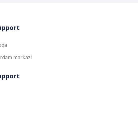
upport
oqa
rdam markazi
upport