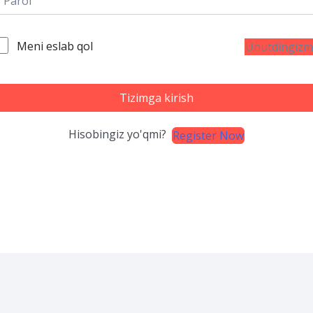
Meni eslab qol
Unutdingizm
Tizimga kirish
Hisobingiz yo'qmi?
Register Now