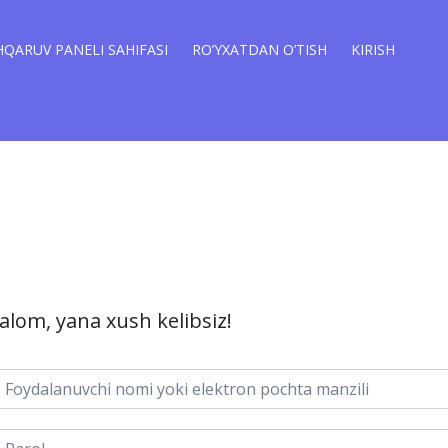
QARUV PANELI SAHIFASI
RO’YXATDAN O’TISH
KIRISH
alom, yana xush kelibsiz!