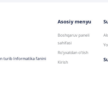
Asosiy menyu
S
Boshqaruv paneli
Al
sahifasi
Yo
Ro’yxatdan o’tish
n turib Informatika fanini
S
Kirish