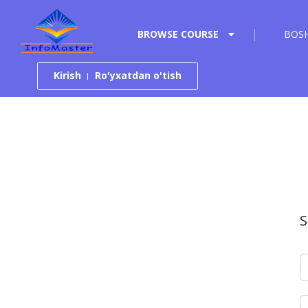
Tarkibga o‘tish
BROWSE COURSE
BOSH
Kirish
Ro'yxatdan o'tish
S