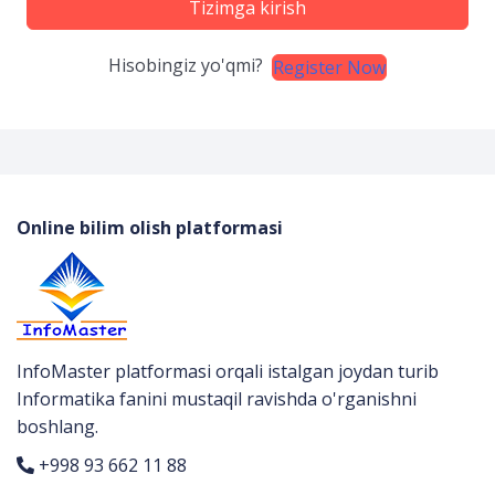
Tizimga kirish
Hisobingiz yo'qmi?
Register Now
Online bilim olish platformasi
InfoMaster platformasi orqali istalgan joydan turib
Informatika fanini mustaqil ravishda o'rganishni
boshlang.
+998 93 662 11 88