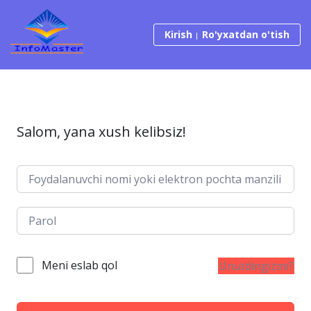
Tarkibga o‘tish
Kirish
Ro'yxatdan o'tish
Salom, yana xush kelibsiz!
Meni eslab qol
Unutdingizmi?