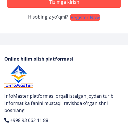
Tizimga kirish
Hisobingiz yo'qmi?
Register Now
Online bilim olish platformasi
InfoMaster platformasi orqali istalgan joydan turib
Informatika fanini mustaqil ravishda o'rganishni
boshlang.
+998 93 662 11 88