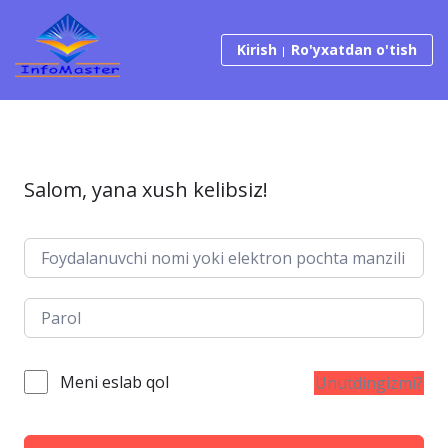
Tarkibga o‘tish
Kirish
Ro'yxatdan o'tish
Salom, yana xush kelibsiz!
Meni eslab qol
Unutdingizmi?