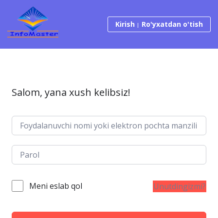
Tarkibga o‘tish
Kirish
Ro'yxatdan o'tish
Salom, yana xush kelibsiz!
Meni eslab qol
Unutdingizmi?