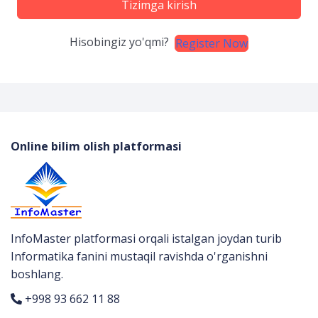
Tizimga kirish
Hisobingiz yo'qmi?
Register Now
Online bilim olish platformasi
InfoMaster platformasi orqali istalgan joydan turib
Informatika fanini mustaqil ravishda o'rganishni
boshlang.
+998 93 662 11 88