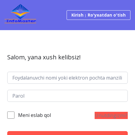
Tarkibga o‘tish
Kirish
Ro'yxatdan o'tish
Salom, yana xush kelibsiz!
Meni eslab qol
Unutdingizmi?