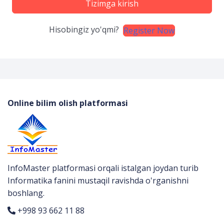
Tizimga kirish
Hisobingiz yo'qmi?
Register Now
Online bilim olish platformasi
InfoMaster platformasi orqali istalgan joydan turib
Informatika fanini mustaqil ravishda o'rganishni
boshlang.
+998 93 662 11 88