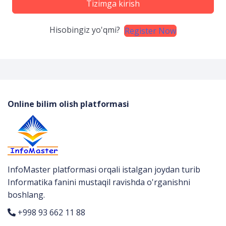
Tizimga kirish
Hisobingiz yo'qmi?
Register Now
Online bilim olish platformasi
InfoMaster platformasi orqali istalgan joydan turib
Informatika fanini mustaqil ravishda o'rganishni
boshlang.
+998 93 662 11 88