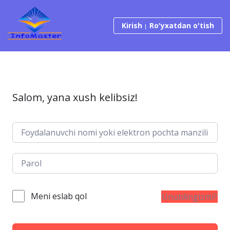
Tarkibga o‘tish
Kirish
Ro'yxatdan o'tish
Salom, yana xush kelibsiz!
Meni eslab qol
Unutdingizmi?