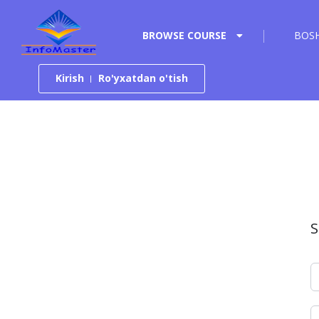
Tarkibga o‘tish
BROWSE COURSE
BOSH
Kirish
Ro'yxatdan o'tish
S