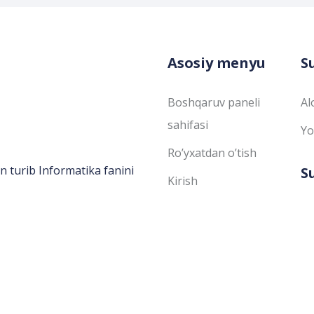
Asosiy menyu
S
Boshqaruv paneli
Al
sahifasi
Yo
Ro’yxatdan o’tish
n turib Informatika fanini
S
Kirish