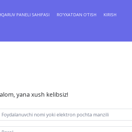
QARUV PANELI SAHIFASI
RO’YXATDAN O’TISH
KIRISH
alom, yana xush kelibsiz!