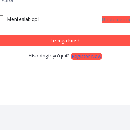
Meni eslab qol
Unutdingizm
Tizimga kirish
Hisobingiz yo'qmi?
Register Now