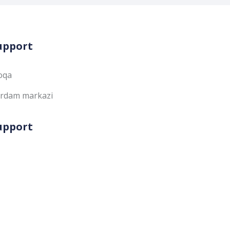
upport
oqa
rdam markazi
upport