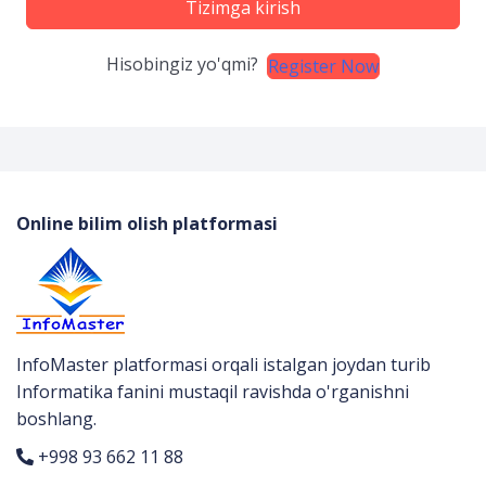
Tizimga kirish
Hisobingiz yo'qmi?
Register Now
Online bilim olish platformasi
InfoMaster platformasi orqali istalgan joydan turib
Informatika fanini mustaqil ravishda o'rganishni
boshlang.
+998 93 662 11 88