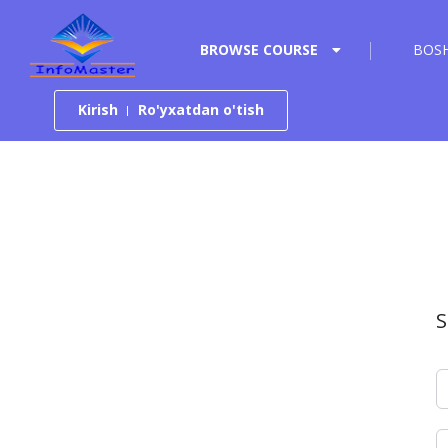
Tarkibga o‘tish
BROWSE COURSE
BOSH
Kirish
Ro'yxatdan o'tish
S