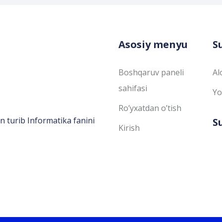
Asosiy menyu
S
Boshqaruv paneli
Al
sahifasi
Yo
Ro’yxatdan o’tish
n turib Informatika fanini
S
Kirish