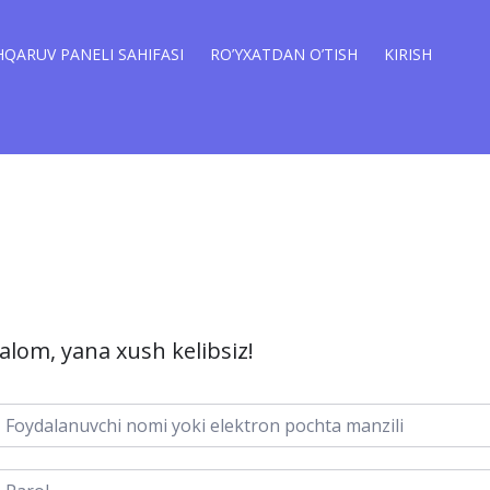
QARUV PANELI SAHIFASI
RO’YXATDAN O’TISH
KIRISH
alom, yana xush kelibsiz!