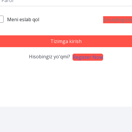
Meni eslab qol
Unutdingizm
Tizimga kirish
Hisobingiz yo'qmi?
Register Now