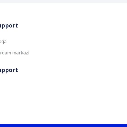
upport
oqa
rdam markazi
upport