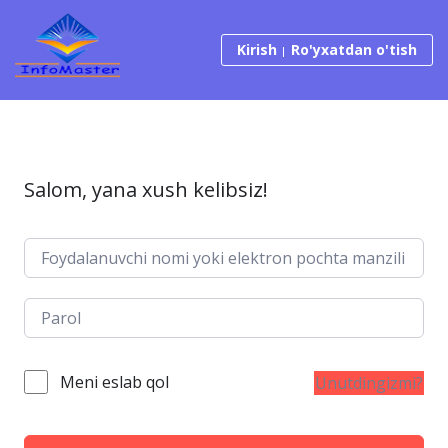
Tarkibga o‘tish
Kirish
Ro'yxatdan o'tish
Salom, yana xush kelibsiz!
Meni eslab qol
Unutdingizmi?