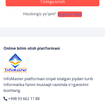
Tizimga kirish
Hisobingiz yo'qmi?
Register Now
Online bilim olish platformasi
InfoMaster platformasi orqali istalgan joydan turib
Informatika fanini mustaqil ravishda o'rganishni
boshlang.
+998 93 662 11 88