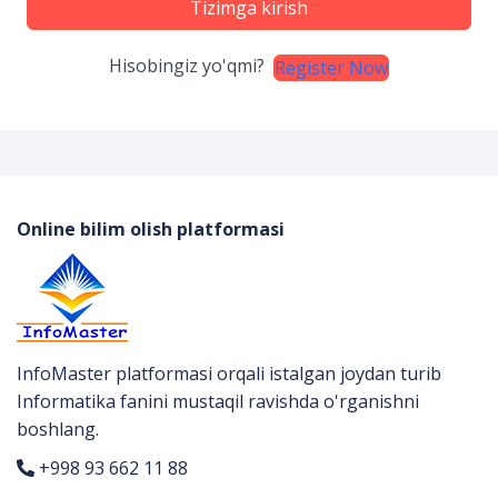
Tizimga kirish
Hisobingiz yo'qmi?
Register Now
Online bilim olish platformasi
InfoMaster platformasi orqali istalgan joydan turib
Informatika fanini mustaqil ravishda o'rganishni
boshlang.
+998 93 662 11 88