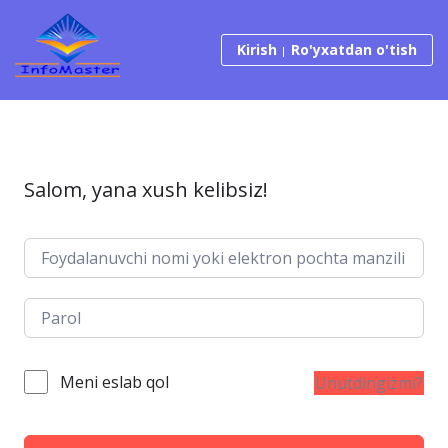
Tarkibga o‘tish
Kirish
Ro'yxatdan o'tish
Salom, yana xush kelibsiz!
Meni eslab qol
Unutdingizmi?