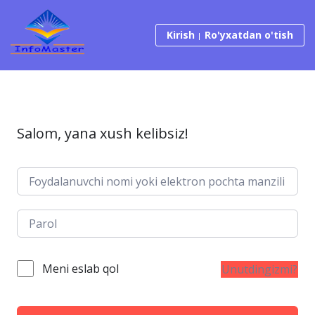
Tarkibga o‘tish
Kirish
Ro'yxatdan o'tish
Salom, yana xush kelibsiz!
Meni eslab qol
Unutdingizmi?