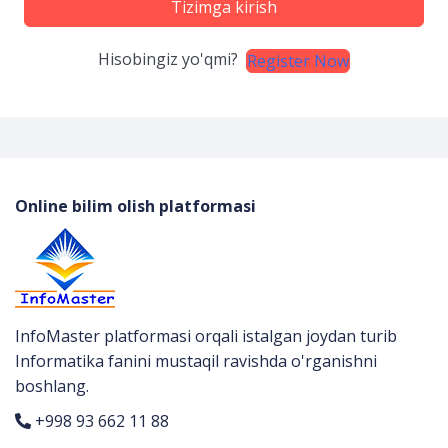
Tizimga kirish
Hisobingiz yo'qmi?
Register Now
Online bilim olish platformasi
InfoMaster platformasi orqali istalgan joydan turib
Informatika fanini mustaqil ravishda o'rganishni
boshlang.
+998 93 662 11 88