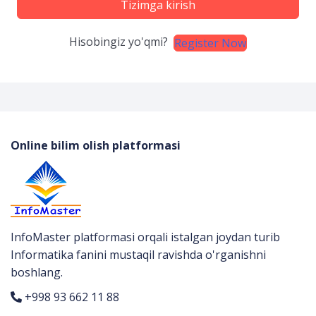
Tizimga kirish
Hisobingiz yo'qmi?
Register Now
Online bilim olish platformasi
InfoMaster platformasi orqali istalgan joydan turib
Informatika fanini mustaqil ravishda o'rganishni
boshlang.
+998 93 662 11 88