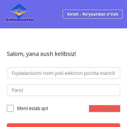
Tarkibga o‘tish
Kirish
Ro'yxatdan o'tish
Salom, yana xush kelibsiz!
Meni eslab qol
Unutdingizmi?