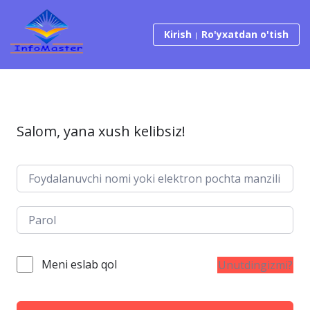
Tarkibga o‘tish
Kirish
Ro'yxatdan o'tish
Salom, yana xush kelibsiz!
Meni eslab qol
Unutdingizmi?