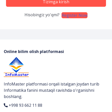
Tizimga kirish
Hisobingiz yo'qmi?
Register Now
Online bilim olish platformasi
InfoMaster platformasi orqali istalgan joydan turib
Informatika fanini mustaqil ravishda o'rganishni
boshlang.
+998 93 662 11 88