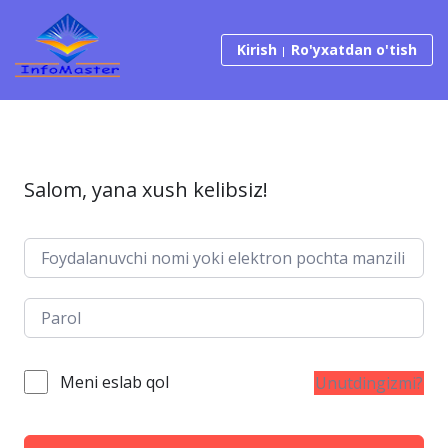
Tarkibga o‘tish
Kirish
Ro'yxatdan o'tish
Salom, yana xush kelibsiz!
Meni eslab qol
Unutdingizmi?