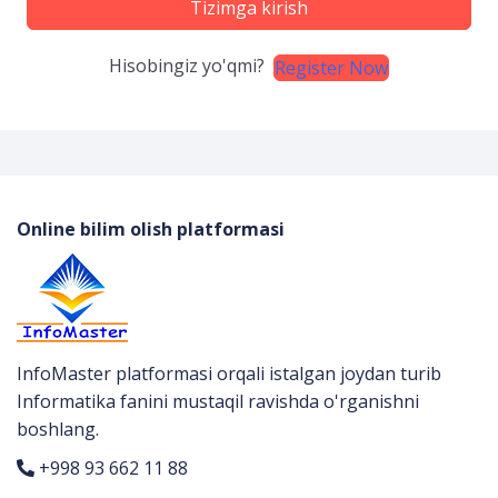
Tizimga kirish
Hisobingiz yo'qmi?
Register Now
Online bilim olish platformasi
InfoMaster platformasi orqali istalgan joydan turib
Informatika fanini mustaqil ravishda o'rganishni
boshlang.
+998 93 662 11 88