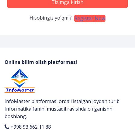
Tizimga kirish
Hisobingiz yo'qmi?
Register Now
Online bilim olish platformasi
InfoMaster platformasi orqali istalgan joydan turib
Informatika fanini mustaqil ravishda o'rganishni
boshlang.
+998 93 662 11 88