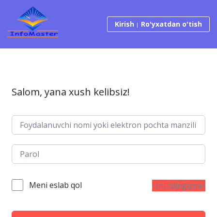
Tarkibga o‘tish
Kirish
Ro'yxatdan o'tish
Salom, yana xush kelibsiz!
Meni eslab qol
Unutdingizmi?