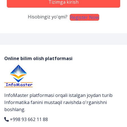
Tizimga kirish
Hisobingiz yo'qmi?
Register Now
Online bilim olish platformasi
InfoMaster platformasi orqali istalgan joydan turib
Informatika fanini mustaqil ravishda o'rganishni
boshlang.
+998 93 662 11 88