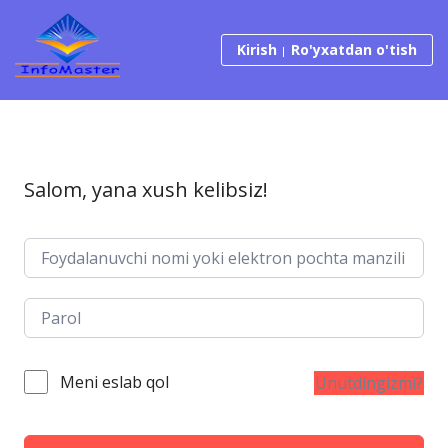
Tarkibga o‘tish
Kirish
Ro'yxatdan o'tish
Salom, yana xush kelibsiz!
Meni eslab qol
Unutdingizmi?