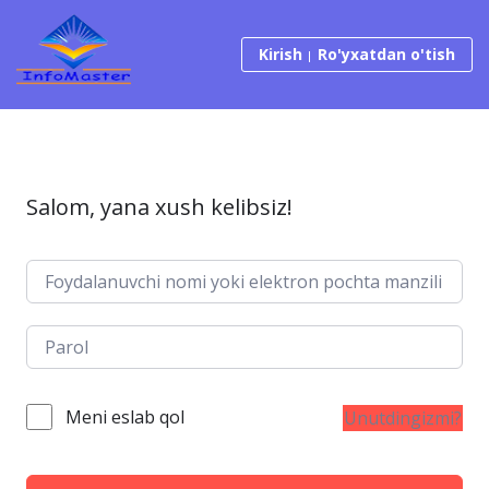
Tarkibga o‘tish
Kirish
Ro'yxatdan o'tish
Salom, yana xush kelibsiz!
Meni eslab qol
Unutdingizmi?