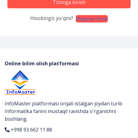
Tizimga kirish
Hisobingiz yo'qmi?
Register Now
Online bilim olish platformasi
InfoMaster platformasi orqali istalgan joydan turib
Informatika fanini mustaqil ravishda o'rganishni
boshlang.
+998 93 662 11 88