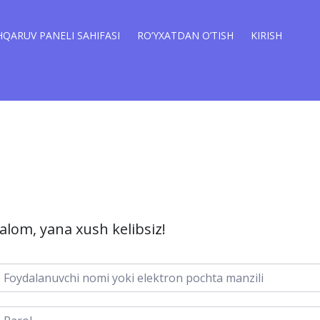
QARUV PANELI SAHIFASI
RO’YXATDAN O’TISH
KIRISH
alom, yana xush kelibsiz!