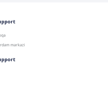
upport
oqa
rdam markazi
upport