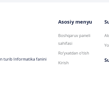
Asosiy menyu
S
Boshqaruv paneli
Al
sahifasi
Yo
Ro’yxatdan o’tish
n turib Informatika fanini
S
Kirish