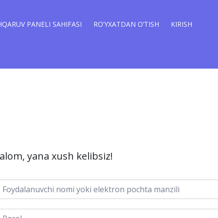
QARUV PANELI SAHIFASI
RO’YXATDAN O’TISH
KIRISH
alom, yana xush kelibsiz!