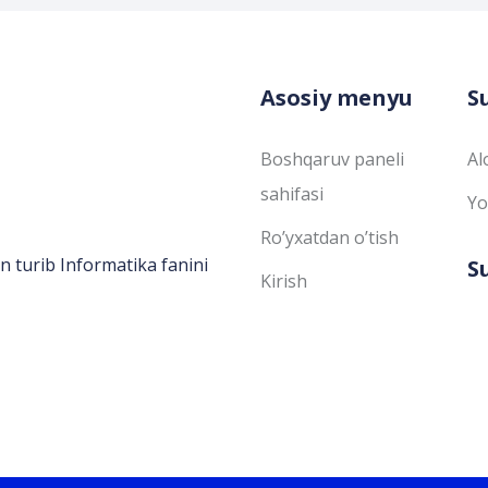
Asosiy menyu
S
Boshqaruv paneli
Al
sahifasi
Yo
Ro’yxatdan o’tish
n turib Informatika fanini
S
Kirish