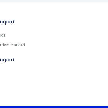
upport
oqa
rdam markazi
upport