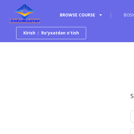
Tarkibga o‘tish
BROWSE COURSE
BOSH
Kirish
Ro'yxatdan o'tish
S