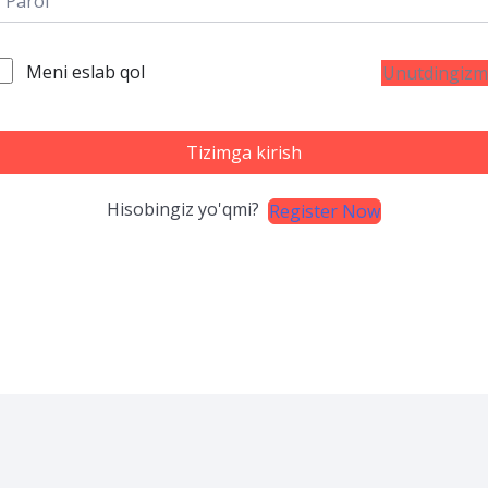
Meni eslab qol
Unutdingizm
Tizimga kirish
Hisobingiz yo'qmi?
Register Now