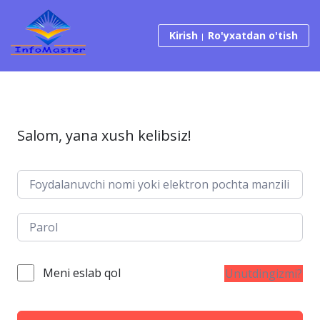
Tarkibga o‘tish
Kirish
Ro'yxatdan o'tish
Salom, yana xush kelibsiz!
Meni eslab qol
Unutdingizmi?