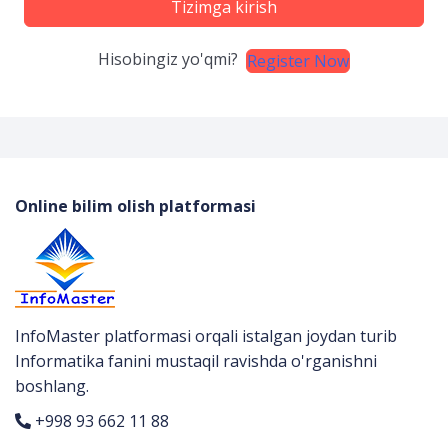
Tizimga kirish
Hisobingiz yo'qmi?
Register Now
Online bilim olish platformasi
InfoMaster platformasi orqali istalgan joydan turib
Informatika fanini mustaqil ravishda o'rganishni
boshlang.
+998 93 662 11 88