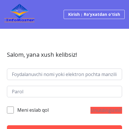
Tarkibga o‘tish
Kirish
Ro'yxatdan o'tish
Salom, yana xush kelibsiz!
Meni eslab qol
Unutdingizmi?