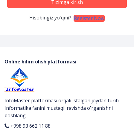
Tizimga kirish
Hisobingiz yo'qmi?
Register Now
Online bilim olish platformasi
InfoMaster platformasi orqali istalgan joydan turib
Informatika fanini mustaqil ravishda o'rganishni
boshlang.
+998 93 662 11 88