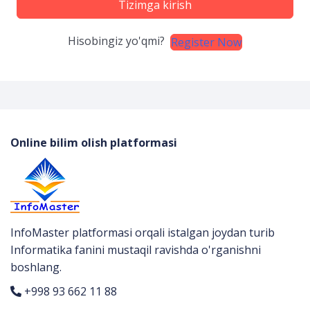
Tizimga kirish
Hisobingiz yo'qmi?
Register Now
Online bilim olish platformasi
InfoMaster platformasi orqali istalgan joydan turib
Informatika fanini mustaqil ravishda o'rganishni
boshlang.
+998 93 662 11 88