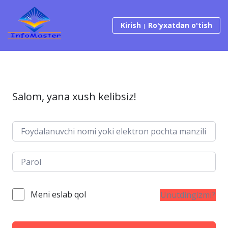
Tarkibga o‘tish
Kirish
Ro'yxatdan o'tish
Salom, yana xush kelibsiz!
Meni eslab qol
Unutdingizmi?