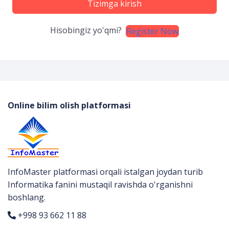
Tizimga kirish
Hisobingiz yo'qmi?
Register Now
Online bilim olish platformasi
InfoMaster platformasi orqali istalgan joydan turib
Informatika fanini mustaqil ravishda o'rganishni
boshlang.
+998 93 662 11 88