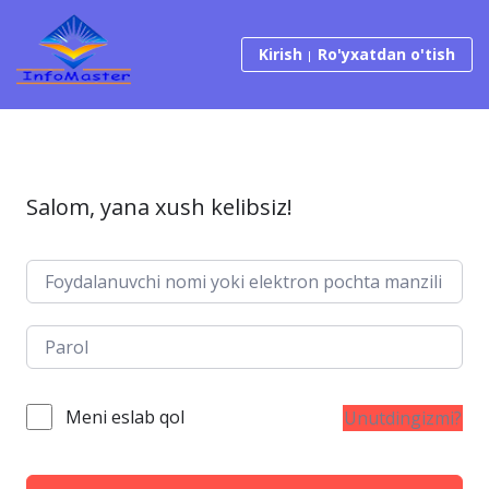
Tarkibga o‘tish
Kirish
Ro'yxatdan o'tish
Salom, yana xush kelibsiz!
Meni eslab qol
Unutdingizmi?