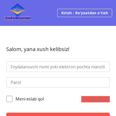
Tarkibga o‘tish
Kirish
Ro'yxatdan o'tish
Salom, yana xush kelibsiz!
Meni eslab qol
Unutdingizmi?