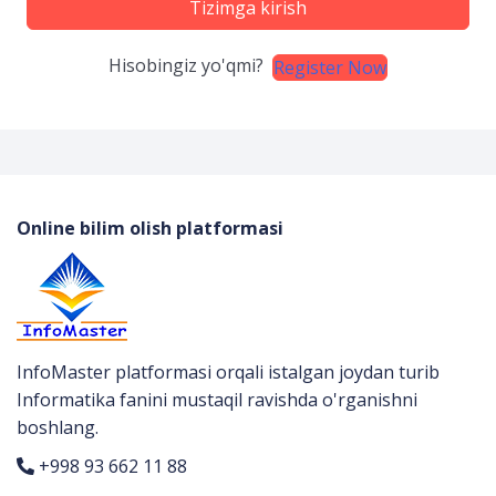
Tizimga kirish
Hisobingiz yo'qmi?
Register Now
Online bilim olish platformasi
InfoMaster platformasi orqali istalgan joydan turib
Informatika fanini mustaqil ravishda o'rganishni
boshlang.
+998 93 662 11 88