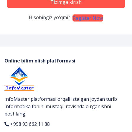
Tizimga kirish
Hisobingiz yo'qmi?
Register Now
Online bilim olish platformasi
InfoMaster platformasi orqali istalgan joydan turib
Informatika fanini mustaqil ravishda o'rganishni
boshlang.
+998 93 662 11 88