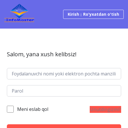
Tarkibga o‘tish
Kirish
Ro'yxatdan o'tish
Salom, yana xush kelibsiz!
Meni eslab qol
Unutdingizmi?