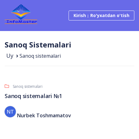
Tarkibga o‘tish
Kirish
Ro'yxatdan o'tish
Sanoq Sistemalari
Uy
Sanoq sistemalari
Sanoq sistemalari
Sanoq sistemalari №1
NT
Nurbek Toshmamatov