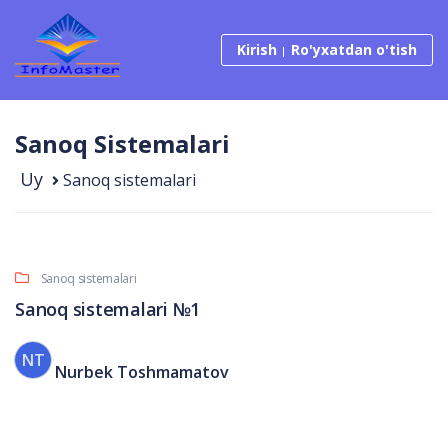
Tarkibga o‘tish
Kirish
Ro'yxatdan o'tish
Sanoq Sistemalari
Uy
Sanoq sistemalari
Sanoq sistemalari
Sanoq sistemalari №1
NT
Nurbek Toshmamatov