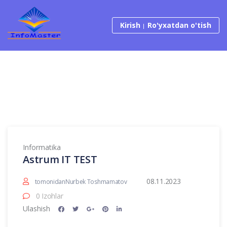
Tarkibga o‘tish
Kirish
Ro'yxatdan o'tish
Informatika
Astrum IT TEST
08.11.2023
tomonidanNurbek Toshmamatov
0 Izohlar
Ulashish