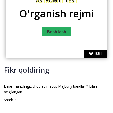
ASTRUM IT TEST
O'rganish rejmi
1351
Fikr qoldiring
Email manzilingiz chop etilmaydi.
Majburiy bandlar
*
bilan
belgilangan
Sharh
*