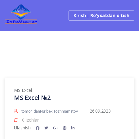
Tarkibga o‘tish
Kirish
Ro'yxatdan o'tish
MS Excel
MS Excel №2
26.09.2023
tomonidanNurbek Toshmamatov
0 Izohlar
Ulashish