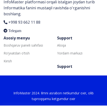
InfoMaster platformasi orqali istalgan joydan turib
Informatika fanini mustaqil ravishda o'rganishni
boshlang.
+998 93 662 11 88
Telegam
Asosiy menyu
Support
Boshqaruv paneli sahifasi
Aloqa
Ro’yxatdan o’tish
Yordam markazi
Kirish
Support
InfoMaster 2024. Ilmni asrabon netkumdur oxir, olib
tuproqqamu ketgumdur oxir